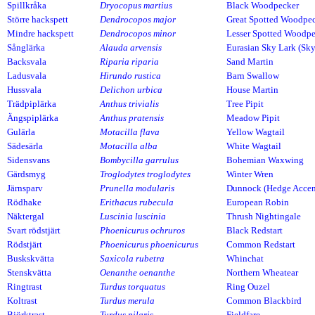
Spillkråka
Dryocopus martius
Black Woodpecker
Större hackspett
Dendrocopos major
Great Spotted Woodpe
Mindre hackspett
Dendrocopos minor
Lesser Spotted Woodpe
Sånglärka
Alauda arvensis
Eurasian Sky Lark (Sky
Backsvala
Riparia riparia
Sand Martin
Ladusvala
Hirundo rustica
Barn Swallow
Hussvala
Delichon urbica
House Martin
Trädpiplärka
Anthus trivialis
Tree Pipit
Ängspiplärka
Anthus pratensis
Meadow Pipit
Gulärla
Motacilla flava
Yellow Wagtail
Sädesärla
Motacilla alba
White Wagtail
Sidensvans
Bombycilla garrulus
Bohemian Waxwing
Gärdsmyg
Troglodytes troglodytes
Winter Wren
Järnsparv
Prunella modularis
Dunnock (Hedge Accen
Rödhake
Erithacus rubecula
European Robin
Näktergal
Luscinia luscinia
Thrush Nightingale
Svart rödstjärt
Phoenicurus ochruros
Black Redstart
Rödstjärt
Phoenicurus phoenicurus
Common Redstart
Buskskvätta
Saxicola rubetra
Whinchat
Stenskvätta
Oenanthe oenanthe
Northern Wheatear
Ringtrast
Turdus torquatus
Ring Ouzel
Koltrast
Turdus merula
Common Blackbird
Björktrast
Turdus pilaris
Fieldfare