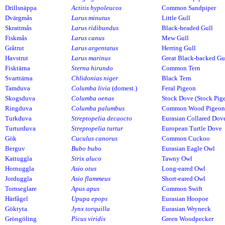
Drillsnäppa
Actitis hypoleucos
Common Sandpiper
Dvärgmås
Larus minutus
Little Gull
Skrattmås
Larus ridibundus
Black-headed Gull
Fiskmås
Larus canus
Mew Gull
Gråtrut
Larus argentatus
Herring Gull
Havstrut
Larus marinus
Great Black-backed Gu
Fisktärna
Sterna hirundo
Common Tern
Svarttärna
Chlidonias niger
Black Tern
Tamduva
Columba livia
(domest.)
Feral Pigeon
Skogsduva
Columba oenas
Stock Dove (Stock Pig
Ringduva
Columba palumbus
Common Wood Pigeon
Turkduva
Streptopelia decaocto
Eurasian Collared Dov
Turturduva
Streptopelia turtur
European Turtle Dove
Gök
Cuculus canorus
Common Cuckoo
Berguv
Bubo bubo
Eurasian Eagle Owl
Kattuggla
Strix aluco
Tawny Owl
Hornuggla
Asio otus
Long-eared Owl
Jorduggla
Asio flammeus
Short-eared Owl
Tornseglare
Apus apus
Common Swift
Härfågel
Upupa epops
Eurasian Hoopoe
Göktyta
Jynx torquilla
Eurasian Wryneck
Gröngöling
Picus viridis
Green Woodpecker