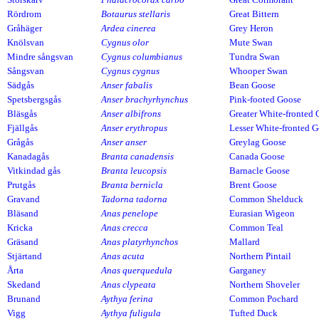
Rördrom
Botaurus stellaris
Great Bittern
Gråhäger
Ardea cinerea
Grey Heron
Knölsvan
Cygnus olor
Mute Swan
Mindre sångsvan
Cygnus columbianus
Tundra Swan
Sångsvan
Cygnus cygnus
Whooper Swan
Sädgås
Anser fabalis
Bean Goose
Spetsbergsgås
Anser brachyrhynchus
Pink-footed Goose
Bläsgås
Anser albifrons
Greater White-fronted
Fjällgås
Anser erythropus
Lesser White-fronted 
Grågås
Anser anser
Greylag Goose
Kanadagås
Branta canadensis
Canada Goose
Vitkindad gås
Branta leucopsis
Barnacle Goose
Prutgås
Branta bernicla
Brent Goose
Gravand
Tadorna tadorna
Common Shelduck
Bläsand
Anas penelope
Eurasian Wigeon
Kricka
Anas crecca
Common Teal
Gräsand
Anas platyrhynchos
Mallard
Stjärtand
Anas acuta
Northern Pintail
Årta
Anas querquedula
Garganey
Skedand
Anas clypeata
Northern Shoveler
Brunand
Aythya ferina
Common Pochard
Vigg
Aythya fuligula
Tufted Duck