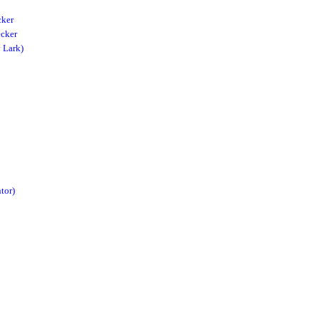
cker
cker
 Lark)
tor)