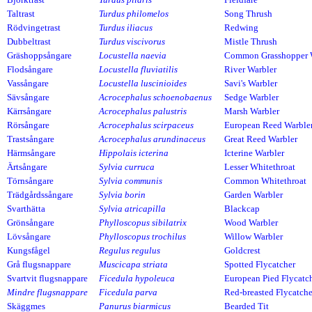
Taltrast
Turdus philomelos
Song Thrush
Rödvingetrast
Turdus iliacus
Redwing
Dubbeltrast
Turdus viscivorus
Mistle Thrush
Gräshoppsångare
Locustella naevia
Common Grasshopper 
Flodsångare
Locustella fluviatilis
River Warbler
Vassångare
Locustella luscinioides
Savi's Warbler
Sävsångare
Acrocephalus schoenobaenus
Sedge Warbler
Kärrsångare
Acrocephalus palustris
Marsh Warbler
Rörsångare
Acrocephalus scirpaceus
European Reed Warble
Trastsångare
Acrocephalus arundinaceus
Great Reed Warbler
Härmsångare
Hippolais icterina
Icterine Warbler
Ärtsångare
Sylvia curruca
Lesser Whitethroat
Törnsångare
Sylvia communis
Common Whitethroat
Trädgårdssångare
Sylvia borin
Garden Warbler
Svarthätta
Sylvia atricapilla
Blackcap
Grönsångare
Phylloscopus sibilatrix
Wood Warbler
Lövsångare
Phylloscopus trochilus
Willow Warbler
Kungsfågel
Regulus regulus
Goldcrest
Grå flugsnappare
Muscicapa striata
Spotted Flycatcher
Svartvit flugsnappare
Ficedula hypoleuca
European Pied Flycatc
Mindre flugsnappare
Ficedula parva
Red-breasted Flycatche
Skäggmes
Panurus biarmicus
Bearded Tit