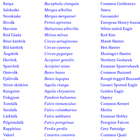
Knipa
Bucephala clangula
Common Goldeneye
Salskrake
Mergus albellus
Smew
Storskrake
Mergus merganser
Goosander
Bivråk
Pernis apivorus
European Honey-buzza
Havsörn
Haliaeetus albicilla
White-tailed Eagle
Röd Glada
Milvus milvus
Red Kite
Brun kärrhök
Circus aeruginosus
Marsh Harrier
Blå kärrhök
Circus cyaneus
Hen Harrier
Ängshök
Circus pygargus
Montagu's Harrier
Duvhök
Accipiter gentilis
Northern Goshawk
Sparvhök
Accipiter nisus
Eurasian Sparrowhawk
Ormvråk
Buteo buteo
Common Buzzard
Fjällvråk
Buteo lagopus
Rough-legged Buzzard
Större skrikörn
Aquila clanga
Greater Spotted Eagle
Kungsörn
Aquila chrysaetos
Golden Eagle
Fiskgjuse
Pandion haliaetus
Osprey
Tornfalk
Falco tinnunculus
Common Kestrel
Stenfalk
Falco columbarius
Merlin
Lärkfalk
Falco subbuteo
Eurasian Hobby
Pilgrimsfalk
Falco peregrinus
Peregrine Falcon
Rapphöna
Perdix perdix
Grey Partridge
Vaktel
Coturnix coturnix
Common Quail