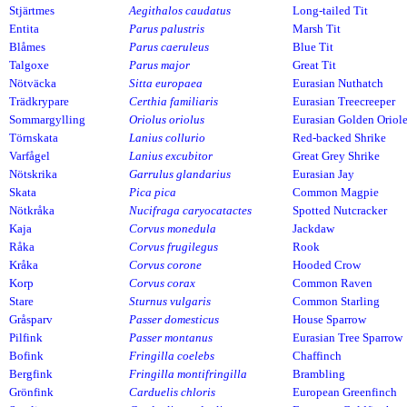
Stjärtmes
Aegithalos caudatus
Long-tailed Tit
Entita
Parus palustris
Marsh Tit
Blåmes
Parus caeruleus
Blue Tit
Talgoxe
Parus major
Great Tit
Nötväcka
Sitta europaea
Eurasian Nuthatch
Trädkrypare
Certhia familiaris
Eurasian Treecreeper
Sommargylling
Oriolus oriolus
Eurasian Golden Oriol
Törnskata
Lanius collurio
Red-backed Shrike
Varfågel
Lanius excubitor
Great Grey Shrike
Nötskrika
Garrulus glandarius
Eurasian Jay
Skata
Pica pica
Common Magpie
Nötkråka
Nucifraga caryocatactes
Spotted Nutcracker
Kaja
Corvus monedula
Jackdaw
Råka
Corvus frugilegus
Rook
Kråka
Corvus corone
Hooded Crow
Korp
Corvus corax
Common Raven
Stare
Sturnus vulgaris
Common Starling
Gråsparv
Passer domesticus
House Sparrow
Pilfink
Passer montanus
Eurasian Tree Sparrow
Bofink
Fringilla coelebs
Chaffinch
Bergfink
Fringilla montifringilla
Brambling
Grönfink
Carduelis chloris
European Greenfinch