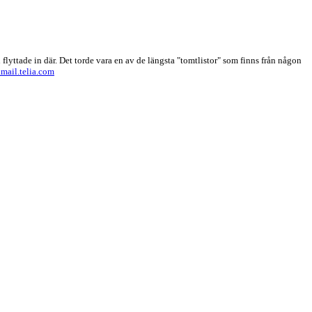
flyttade in där.
Det torde vara en av de längsta "tomtlistor" som finns från någon
mail.telia.com