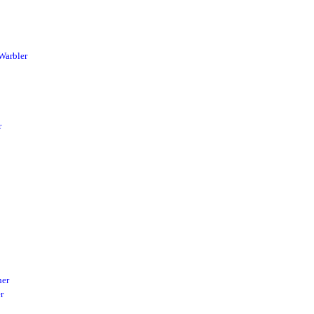
Warbler
r
her
r