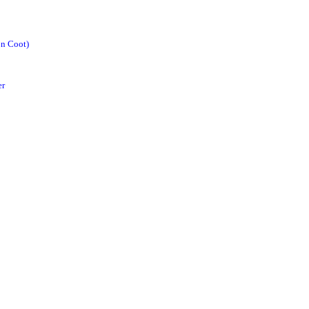
n Coot)
er