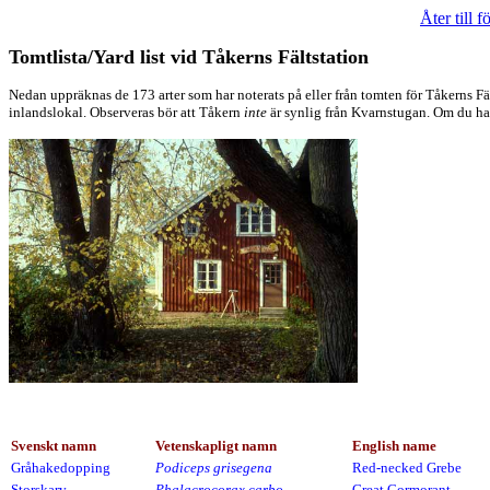
Åter till f
Tomtlista/Yard list vid Tåkerns Fältstation
Nedan uppräknas de 173 arter som har noterats på eller från tomten för Tåkerns Fä
inlandslokal. Observeras bör att Tåkern
inte
är synlig från Kvarnstugan.
Om du har
Svenskt namn
Vetenskapligt namn
English name
Gråhakedopping
Podiceps grisegena
Red-necked Grebe
Storskarv
Phalacrocorax carbo
Great Cormorant