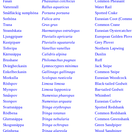
Fasan
Phasianus colchicus
Common Pheasant
Vattenrall
Rallus aquaticus
Water Rail
Småfläckig sumphöna
Porzana porzana
Spotted Crake
Sothöna
Fulica atra
Eurasian Coot (Commo
Trana
Grus grus
Common Crane
Strandskata
Haematopus ostralegus
Eurasian Oystercatcher
Ljungpipare
Pluvialis apricaria
European Golden Plov
Kustpipare
Pluvialis squatarola
Grey Plover
Tofsvipa
Vanellus vanellus
Northern Lapwing
Kärrsnäppa
Calidris alpina
Dunlin
Brushane
Philomachus pugnax
Ruff
Dvärgbeckasin
Lymnocryptes minimus
Jack Snipe
Enkelbeckasin
Gallinago gallinago
Common Snipe
Morkulla
Scolopax rusticola
Eurasian Woodcock
Rödspov
Limosa limosa
Black-tailed Godwit
Myrspov
Limosa lapponica
Bar-tailed Godwit
Småspov
Numenius phaeopus
Whimbrel
Storspov
Numenius arquata
Eurasian Curlew
Svartsnäppa
Tringa erythropus
Spotted Redshank
Rödbena
Tringa totanus
Common Redshank
Gluttsnäppa
Tringa nebularia
Common Greenshank
Skogssnäppa
Tringa ochropus
Green Sandpiper
Grönbena
Tringa glareola
Wood Sandpiper