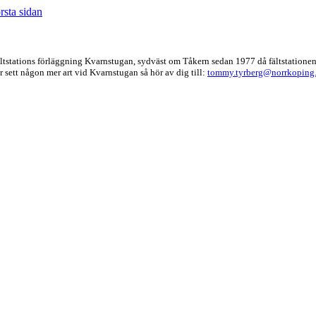
örsta sidan
ltstations förläggning Kvarnstugan, sydväst om Tåkern sedan 1977 då fältstationen 
 sett någon mer art vid Kvarnstugan så hör av dig till:
tommy.tyrberg@norrkoping.